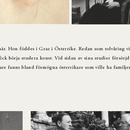
när. Hon föddes i Graz i Österrike. Redan som tolvåring v
ck börja studera konst. Vid sidan av sina studier försörjd
are fanns bland förmögna österrikare som ville ha famil