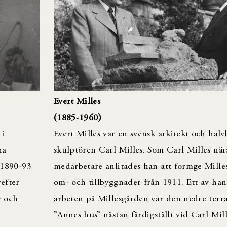
Evert Milles
(1885-1960)
Evert Milles var en svensk arkitekt och halvb
 i
skulptören Carl Milles. Som Carl Milles när
na
medarbetare anlitades han att formge Mille
 1890-93
om- och tillbyggnader från 1911. Ett av hans
efter
arbeten på Millesgården var den nedre terr
r och
”Annes hus” nästan färdigställt vid Carl Mil