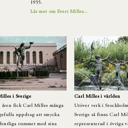
1955.
Läs mer om Evert Milles...
illes i Sverige
Carl Milles i världen
 åren fick Carl Milles många
Utöver verk i Stockhol
gefulla uppdrag att smycka
Sverige så finns Carl Mil
ffentliga rummet med sina
representerad i övriga v