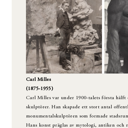
Carl Milles
(1875-1955 )
Carl Milles var under 1900-talets första hälf
skulptörer. Han skapade ett stort antal offen
monumentalskulptören som formade stadsrum oc
Hans konst präglas av mytologi, antiken och r