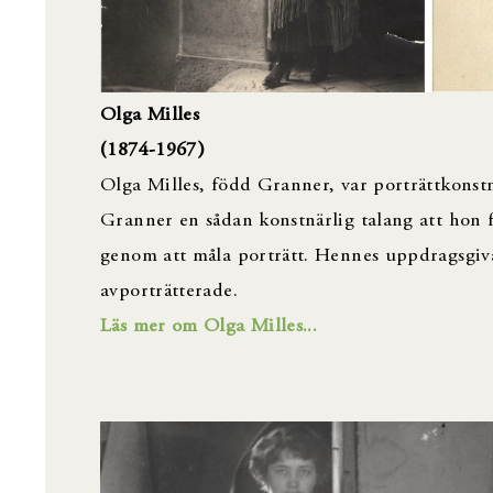
Olga Milles
(1874-1967 )
Olga Milles, född Granner, var porträttkonst
Granner en sådan konstnärlig talang att hon fi
genom att måla porträtt. Hennes uppdragsgiv
avporträtterade.
Läs mer om Olga Milles...