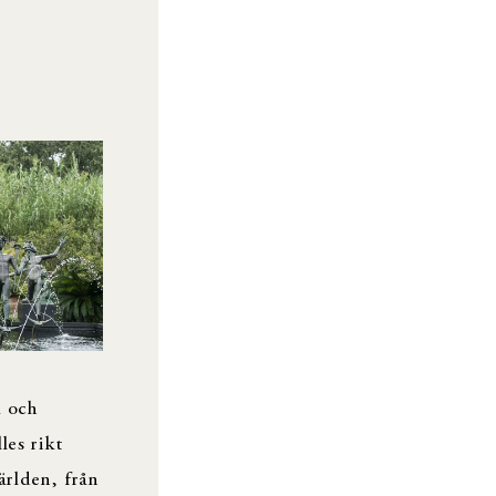
m och
les rikt
ärlden, från