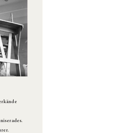
 erkände
niserades.
rer.