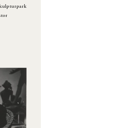
skulpturpark
stor