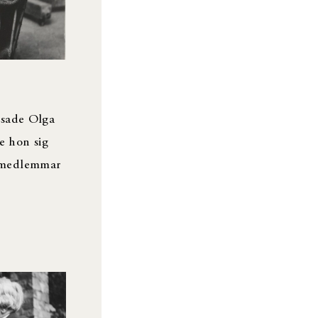
isade Olga
e hon sig
jemedlemmar