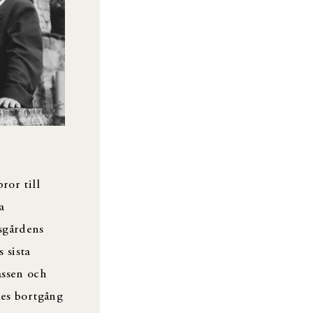
ror till
a
sgårdens
 sista
assen och
les bortgång