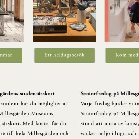
Kom med
immar
Ett heldagsbesök
gårdens studentårskort
Seniorfredag på Millesg
student har du möjlighet att
Varje fredag bjuder vi in
Millesgården Museums
Seniorfredag på Millesg
tårskort. Med kortet får du
stund att njuta av konst
tré till hela Millesgården och
vacker miljö i lugn och 