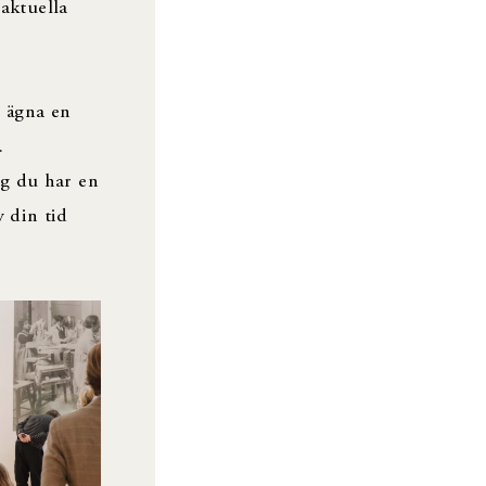
aktuella
r ägna en
.
ig du har en
v din tid