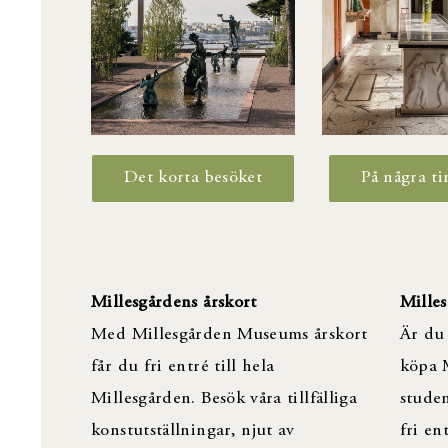
Det korta besöket
På några t
Millesgårdens årskort
Milles
Med Millesgården Museums årskort
Är du 
får du fri entré till hela
köpa 
Millesgården. Besök våra tillfälliga
studen
konstutställningar, njut av
fri en