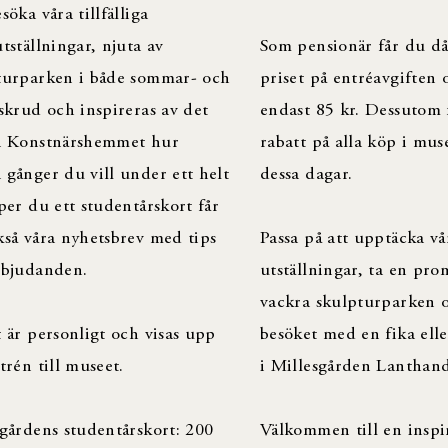
söka våra tillfälliga
tställningar, njuta av
Som pensionär får du då
turparken i både sommar- och
priset på entréavgiften 
skrud och inspireras av det
endast 85 kr. Dessutom
a Konstnärshemmet hur
rabatt på alla köp i mus
gånger du vill under ett helt
dessa dagar.
per du ett studentårskort får
så våra nyhetsbrev med tips
Passa på att upptäcka vå
rbjudanden.
utställningar, ta en pr
vackra skulpturparken 
 är personligt och visas upp
besöket med en fika elle
trén till museet.
i Millesgården Lanthand
gårdens studentårskort: 200
Välkommen till en insp