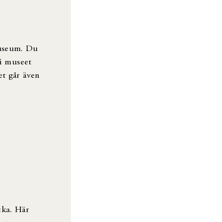
museum. Du
 i museet
et går även
.
cka. Här