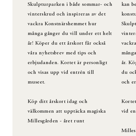
Skulpturparken i både sommar- och
kan be
vinterskrud och inspireras av det
konstu
vackra Konstnärshemmet hur
Skulp
många gånger du vill under ett helt
vinter
år! Köper du ett årskort får också
vackr
våra nyhetsbrev med tips och
många 
erbjudanden. Kortet är personligt
år. Kö
och visas upp vid entrén till
du ock
museet.
och e
Köp ditt årskort idag och
Kortet
välkommen att upptäcka magiska
vid en
Millesgården - året runt
Milles