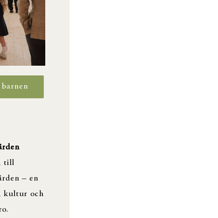
 barnen
ården
 till
ården – en
, kultur och
ro.