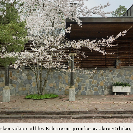
ken vaknar till liv. Rabatterna prunkar av skira vårlökar,