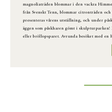
magnoliaträden blommar i den vackra Himmels
från Svenskt Tenn, blommar citronträden och f
presenteras vårens utställning, och under påsk
äggen som påskharen gömt i skulpturparken! I
eller bröllopsparet. Avrunda besöket med en h