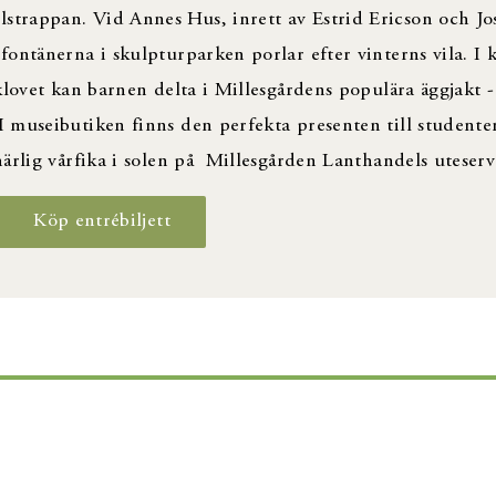
trappan. Vid Annes Hus, inrett av Estrid Ericson och Jo
ontänerna i skulpturparken porlar efter vinterns vila. I 
lovet kan barnen delta i Millesgårdens populära äggjakt - 
 museibutiken finns den perfekta presenten till studenten
ärlig vårfika i solen på Millesgården Lanthandels uteserv
Köp entrébiljett