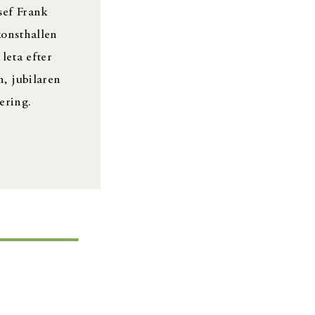
sef Frank
konsthallen
leta efter
, jubilaren
ering.