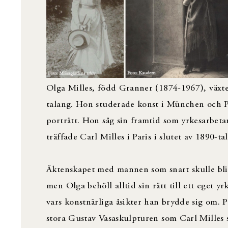
Olga Milles, född Granner (1874-1967), växte
talang. Hon studerade konst i München och Pa
porträtt. Hon såg sin framtid som yrkesarbeta
träffade Carl Milles i Paris i slutet av 1890-ta
Äktenskapet med mannen som snart skulle bli 
men Olga behöll alltid sin rätt till ett eget 
vars konstnärliga åsikter han brydde sig om. Pa
stora Gustav Vasaskulpturen som Carl Milles