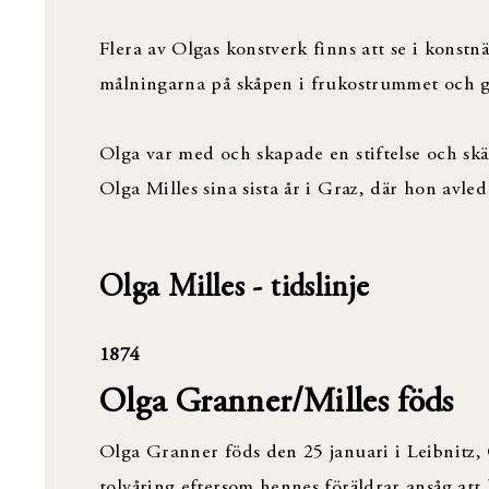
Flera av Olgas konstverk finns att se i konst
målningarna på skåpen i frukostrummet och
Olga var med och skapade en stiftelse och skä
Olga Milles sina sista år i Graz, där hon avl
Olga Milles - tidslinje
1874
Olga Granner/Milles föds
Olga Granner föds den 25 januari i Leibnitz,
tolvåring eftersom hennes föräldrar ansåg att