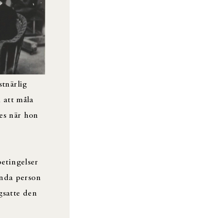
tnärlig
 att måla
des när hon
etingelser
enda person
gsatte den