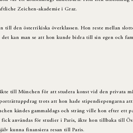
ftliche Zeichen-akademie i Graz.
n till den österrikiska överklassen. Hon reste mellan slot
 det kan man se att hon kunde bidra till sin egen och fam
kte till München för att studera konst vid den privata m
porträttuppdrag trots att hon hade stipendiepengarna att 
chen kändes gammaldags och sträng ville hon efter ett pa
te fick användas för studier i Paris, åkte hon tillbaka till Ö
jälv kunna finansiera resan till Paris.