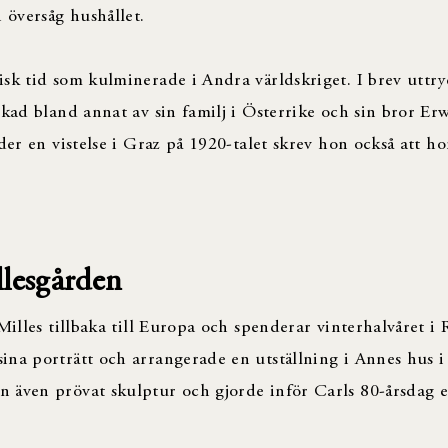
 översåg hushållet.
sk tid som kulminerade i Andra världskriget. I brev uttr
rkad bland annat av sin familj i Österrike och sin bror Er
der en vistelse i Graz på 1920-talet skrev hon också att ho
llesgården
Milles tillbaka till Europa och spenderar vinterhalvåret i
ina porträtt och arrangerade en utställning i Annes hus 
 även prövat skulptur och gjorde inför Carls 80-årsdag 