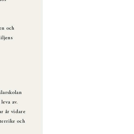
ten och
iljens
ålarskolan
leva av.
r år vidare
sterrike och