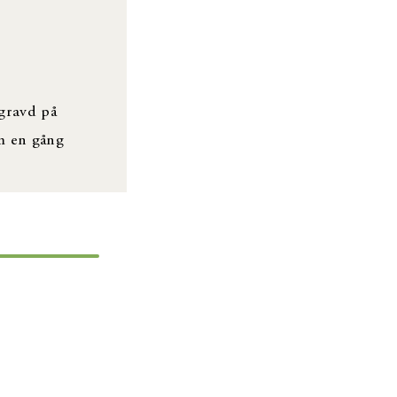
egravd på
om en gång