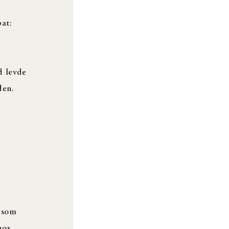
at:
d levde
rden.
n som
hos