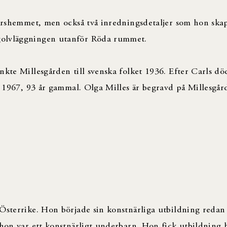
närshemmet, men också två inredningsdetaljer som hon skap
 golvläggningen utanför Röda rummet.
nkte Millesgården till svenska folket 1936. Efter Carls dö
ed 1967, 93 år gammal. Olga Milles är begravd på Millesgå
 Österrike. Hon började sin konstnärliga utbildning reda
 hon var ett konstnärligt underbarn. Hon fick utbildning 