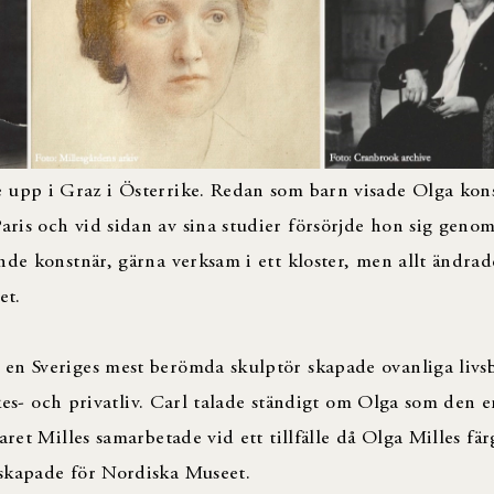
 upp i Graz i Österrike. Redan som barn visade Olga kons
ris och vid sidan av sina studier försörjde hon sig genom
nde konstnär, gärna verksam i ett kloster, men allt ändra
let.
en Sveriges mest berömda skulptör skapade ovanliga livsb
yrkes- och privatliv. Carl talade ständigt om Olga som den 
ret Milles samarbetade vid ett tillfälle då Olga Milles fär
 skapade för Nordiska Museet.