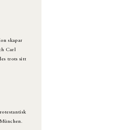
 Hon skapar
ch Carl
s trots sitt
rotestantisk
 i München.