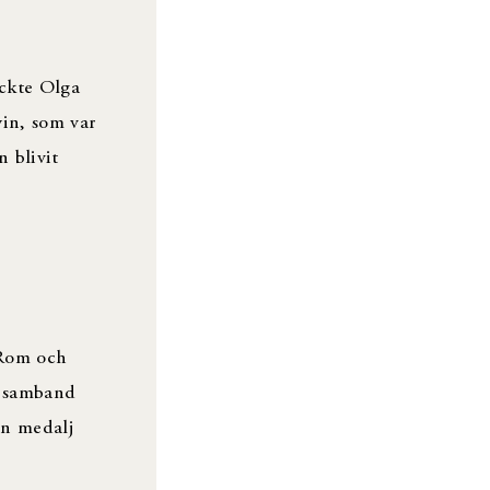
yckte Olga
win, som var
n blivit
 Rom och
i samband
en medalj