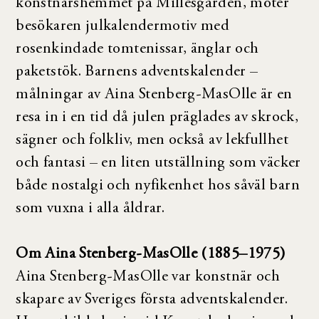
konstnärshemmet på Millesgården, möter
besökaren julkalendermotiv med
rosenkindade tomtenissar, änglar och
paketstök. Barnens adventskalender –
målningar av Aina Stenberg-MasOlle är en
resa in i en tid då julen präglades av skrock,
sägner och folkliv, men också av lekfullhet
och fantasi – en liten utställning som väcker
både nostalgi och nyfikenhet hos såväl barn
som vuxna i alla åldrar.
Om Aina Stenberg-MasOlle (1885–1975)
Aina Stenberg-MasOlle var konstnär och
skapare av Sveriges första adventskalender.