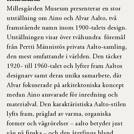
Millesgården Museum presenterar en stor
utställning om Aino och Alvar Aalto, två
framstående namn inom 1900-talets design.
Utställningen visar över tvåhundra föremål
från Pertti Männistös privata Aalto-samling,
den mest omfattande i världen. Den täcker
1920- till 1960-talet och lyfter fram Aaltos
designarv samt deras unika samarbete, där
Alvar fokuserade på arkitektoniska koncept
medan Aino ansvarade för inredning och
materialval. Den karaktäristiska Aalto-stilen
lyfts fram, präglad av varma, organiska
former och vågrörelser – aalto betyder just
våg på finska – och den återfinns bland